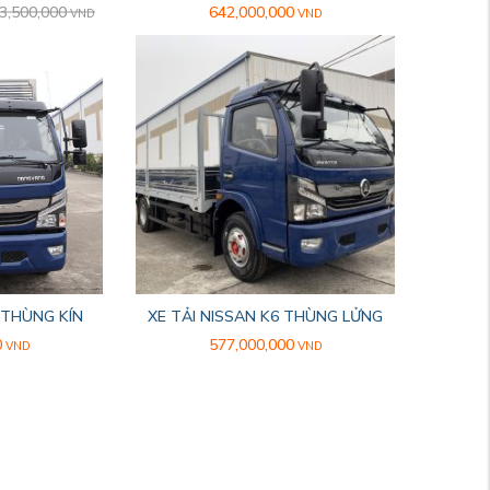
3,500,000
642,000,000
VND
VND
 THÙNG KÍN
XE TẢI NISSAN K6 THÙNG LỬNG
0
577,000,000
VND
VND