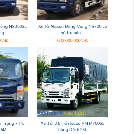
 Vàng NS350SL
Xe tải Nissan Đồng Vàng NS700 có
g ...
hỗ trợ bán ...
0
632,000,000
VND
VND
i Trọng 7T4,
Xe Tải 3.5 Tấn Isuzu VM M750SL
 5M
Thùng Dài 6.2M ...