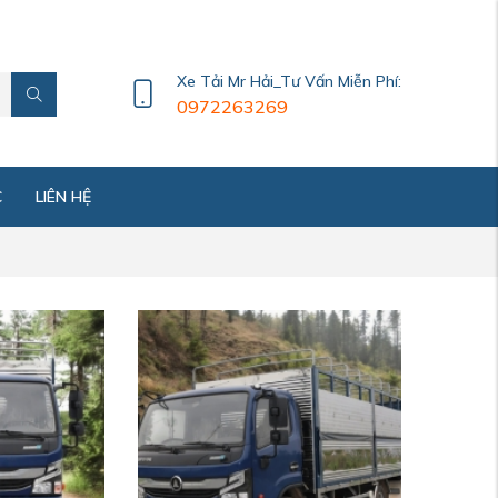
Xe Tải Mr Hải_Tư Vấn Miễn Phí:
0972263269
C
LIÊN HỆ