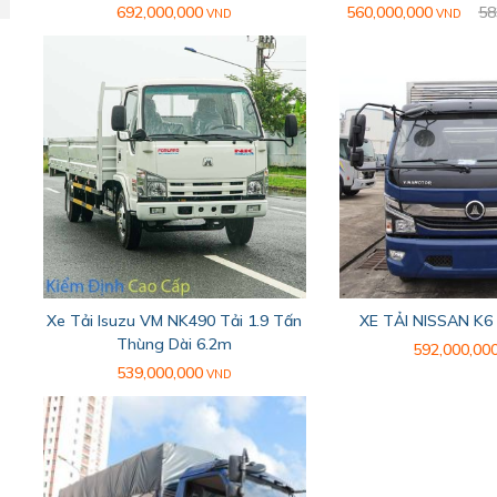
692,000,000
560,000,000
58
VND
VND
Xe Tải Isuzu VM NK490 Tải 1.9 Tấn
XE TẢI NISSAN K6
Thùng Dài 6.2m
592,000,00
539,000,000
VND