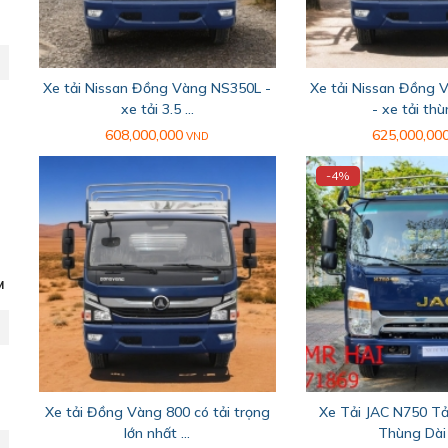
Xe tải Nissan Đồng Vàng NS350L -
Xe tải Nissan Đồng
xe tải 3.5 ...
- xe tải thùn
608,000,000
625,000,00
VND
-4%
M
Xe tải Đồng Vàng 800 có tải trọng
Xe Tải JAC N750 Tả
lớn nhất ...
Thùng Dài