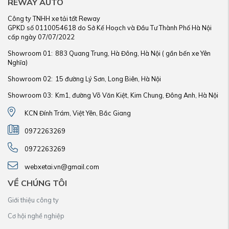
REWAY AUTO
Công ty TNHH xe tải tốt Reway
GPKD số 0110054618 do Sở Kế Hoạch và Đầu Tư Thành Phố Hà Nội
cấp ngày 07/07/2022
Showroom 01:
883 Quang Trung, Hà Đông, Hà Nội ( gần bến xe Yên
Nghĩa)
Showroom 02:
15 đường Lý Sơn, Long Biên, Hà Nội
Showroom 03:
Km1, đường Võ Văn Kiệt, Kim Chung, Đông Anh, Hà Nội
KCN Đính Trám, Việt Yên, Bắc Giang
0972263269
0972263269
webxetai.vn@gmail.com
VỀ CHÚNG TÔI
Giới thiệu công ty
Cơ hội nghề nghiệp