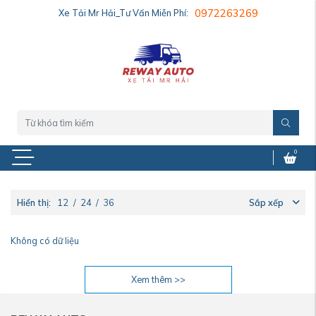
Xe Tải Mr Hải_Tư Vấn Miễn Phí:
0972263269
0
Hiển thị:
12
/
24
/
36
Sắp xếp
Không có dữ liệu
Xem thêm >>