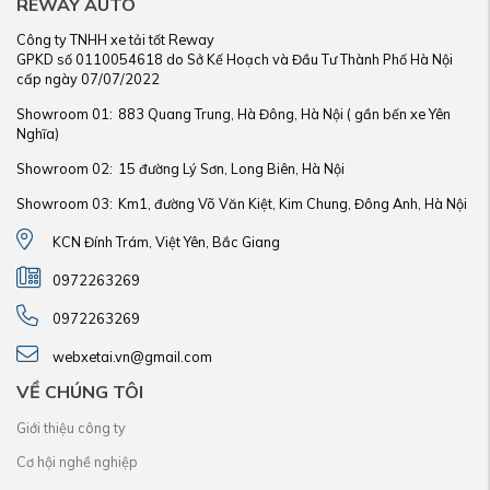
REWAY AUTO
Công ty TNHH xe tải tốt Reway
GPKD số 0110054618 do Sở Kế Hoạch và Đầu Tư Thành Phố Hà Nội
cấp ngày 07/07/2022
Showroom 01:
883 Quang Trung, Hà Đông, Hà Nội ( gần bến xe Yên
Nghĩa)
Showroom 02:
15 đường Lý Sơn, Long Biên, Hà Nội
Showroom 03:
Km1, đường Võ Văn Kiệt, Kim Chung, Đông Anh, Hà Nội
KCN Đính Trám, Việt Yên, Bắc Giang
0972263269
0972263269
webxetai.vn@gmail.com
VỀ CHÚNG TÔI
Giới thiệu công ty
Cơ hội nghề nghiệp