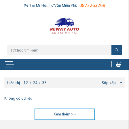
Xe Tải Mr Hải_Tư Vấn Miễn Phí:
0972263269
0
Hiển thị:
12
/
24
/
36
Sắp xếp
Không có dữ liệu
Xem thêm >>