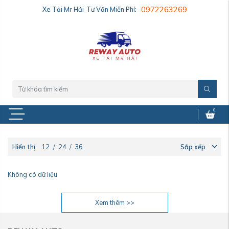
Xe Tải Mr Hải_Tư Vấn Miễn Phí:
0972263269
0
Hiển thị:
12
/
24
/
36
Sắp xếp
Không có dữ liệu
Xem thêm >>