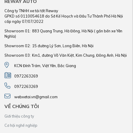
REWAY AUTO
Công ty TNHH xe tải tốt Reway
GPKD số 0110054618 do Sở Kế Hoạch và Đầu Tư Thành Phố Hà Nội
cấp ngày 07/07/2022
Showroom 01:
883 Quang Trung, Hà Đông, Hà Nội ( gần bến xe Yên
Nghĩa)
Showroom 02:
15 đường Lý Sơn, Long Biên, Hà Nội
Showroom 03:
Km1, đường Võ Văn Kiệt, Kim Chung, Đông Anh, Hà Nội
KCN Đính Trám, Việt Yên, Bắc Giang
0972263269
0972263269
webxetai.vn@gmail.com
VỀ CHÚNG TÔI
Giới thiệu công ty
Cơ hội nghề nghiệp