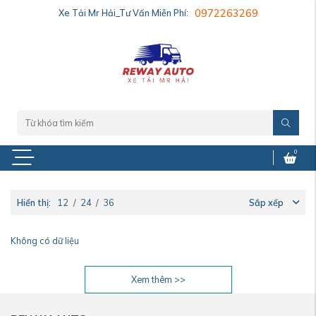
Xe Tải Mr Hải_Tư Vấn Miễn Phí:
0972263269
0
Hiển thị:
12
/
24
/
36
Sắp xếp
Không có dữ liệu
Xem thêm >>