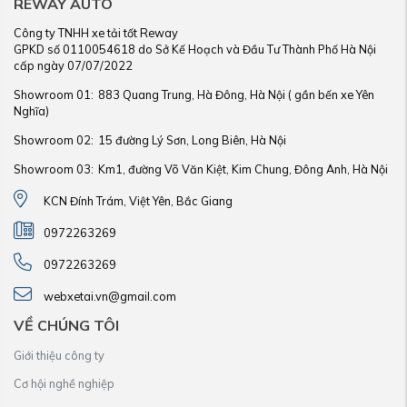
REWAY AUTO
Công ty TNHH xe tải tốt Reway
GPKD số 0110054618 do Sở Kế Hoạch và Đầu Tư Thành Phố Hà Nội
cấp ngày 07/07/2022
Showroom 01:
883 Quang Trung, Hà Đông, Hà Nội ( gần bến xe Yên
Nghĩa)
Showroom 02:
15 đường Lý Sơn, Long Biên, Hà Nội
Showroom 03:
Km1, đường Võ Văn Kiệt, Kim Chung, Đông Anh, Hà Nội
KCN Đính Trám, Việt Yên, Bắc Giang
0972263269
0972263269
webxetai.vn@gmail.com
VỀ CHÚNG TÔI
Giới thiệu công ty
Cơ hội nghề nghiệp