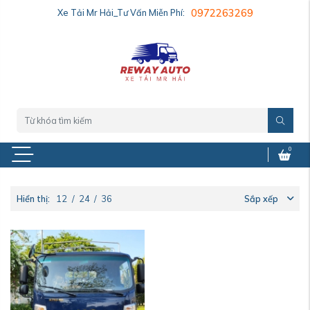
Xe Tải Mr Hải_Tư Vấn Miễn Phí:
0972263269
0
Hiển thị:
12
/
24
/
36
Sắp xếp