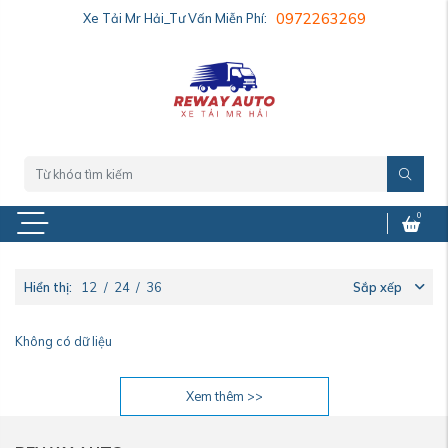
Xe Tải Mr Hải_Tư Vấn Miễn Phí:
0972263269
0
Hiển thị:
12
/
24
/
36
Sắp xếp
Không có dữ liệu
Xem thêm >>