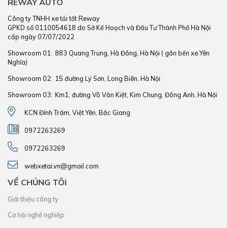
REWAY AUTO
Công ty TNHH xe tải tốt Reway
GPKD số 0110054618 do Sở Kế Hoạch và Đầu Tư Thành Phố Hà Nội
cấp ngày 07/07/2022
Showroom 01:
883 Quang Trung, Hà Đông, Hà Nội ( gần bến xe Yên
Nghĩa)
Showroom 02:
15 đường Lý Sơn, Long Biên, Hà Nội
Showroom 03:
Km1, đường Võ Văn Kiệt, Kim Chung, Đông Anh, Hà Nội
KCN Đính Trám, Việt Yên, Bắc Giang
0972263269
0972263269
webxetai.vn@gmail.com
VỀ CHÚNG TÔI
Giới thiệu công ty
Cơ hội nghề nghiệp