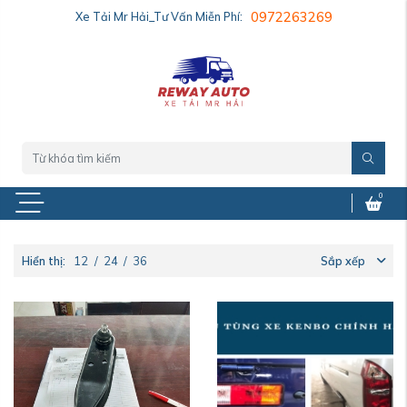
Xe Tải Mr Hải_Tư Vấn Miễn Phí:
0972263269
0
Hiển thị:
12
/
24
/
36
Sắp xếp