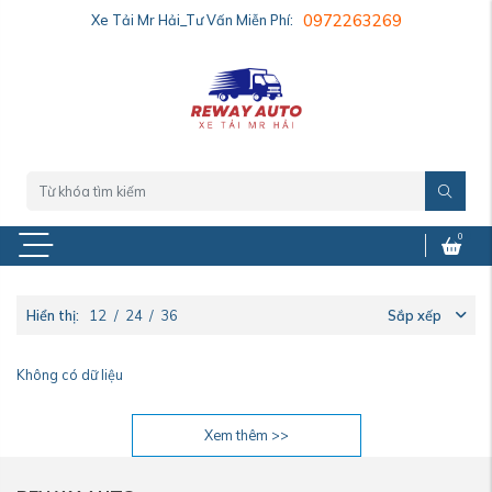
Xe Tải Mr Hải_Tư Vấn Miễn Phí:
0972263269
0
Hiển thị:
12
/
24
/
36
Sắp xếp
Không có dữ liệu
Xem thêm >>