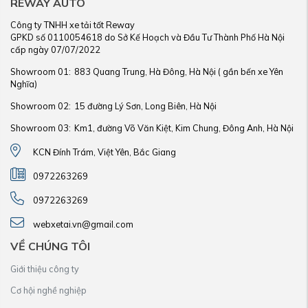
REWAY AUTO
Công ty TNHH xe tải tốt Reway
GPKD số 0110054618 do Sở Kế Hoạch và Đầu Tư Thành Phố Hà Nội
cấp ngày 07/07/2022
Showroom 01:
883 Quang Trung, Hà Đông, Hà Nội ( gần bến xe Yên
Nghĩa)
Showroom 02:
15 đường Lý Sơn, Long Biên, Hà Nội
Showroom 03:
Km1, đường Võ Văn Kiệt, Kim Chung, Đông Anh, Hà Nội
KCN Đính Trám, Việt Yên, Bắc Giang
0972263269
0972263269
webxetai.vn@gmail.com
VỀ CHÚNG TÔI
Giới thiệu công ty
Cơ hội nghề nghiệp