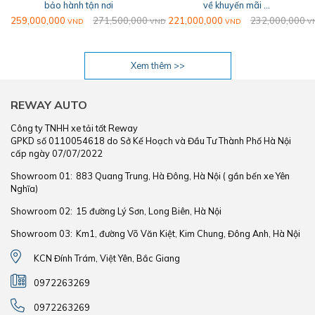
bảo hành tận nơi
về khuyến mãi ...
259,000,000
271,500,000
221,000,000
232,000,000
VND
VND
VND
V
Xem thêm >>
REWAY AUTO
Công ty TNHH xe tải tốt Reway
GPKD số 0110054618 do Sở Kế Hoạch và Đầu Tư Thành Phố Hà Nội
cấp ngày 07/07/2022
Showroom 01:
883 Quang Trung, Hà Đông, Hà Nội ( gần bến xe Yên
Nghĩa)
Showroom 02:
15 đường Lý Sơn, Long Biên, Hà Nội
Showroom 03:
Km1, đường Võ Văn Kiệt, Kim Chung, Đông Anh, Hà Nội
KCN Đính Trám, Việt Yên, Bắc Giang
0972263269
0972263269