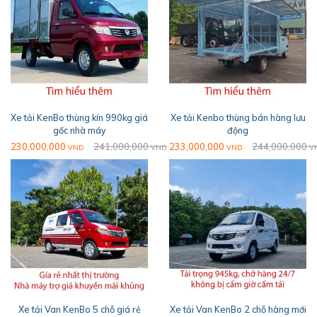
Xe tải KenBo thùng kín 990kg giá
Xe tải Kenbo thùng bán hàng lưu
gốc nhà máy
động
230,000,000
241,000,000
233,000,000
244,000,000
VND
VND
VND
V
Xe tải Van KenBo 5 chỗ giá rẻ
Xe tải Van KenBo 2 chỗ hàng mới