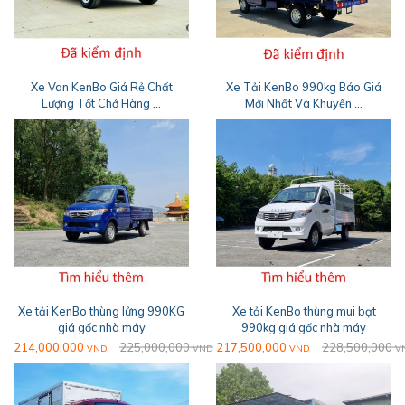
Xe Van KenBo Giá Rẻ Chất
Xe Tải KenBo 990kg Báo Giá
Lượng Tốt Chở Hàng ...
Mới Nhất Và Khuyến ...
Xe tải KenBo thùng lửng 990KG
Xe tải KenBo thùng mui bạt
giá gốc nhà máy
990kg giá gốc nhà máy
214,000,000
225,000,000
217,500,000
228,500,000
VND
VND
VND
V