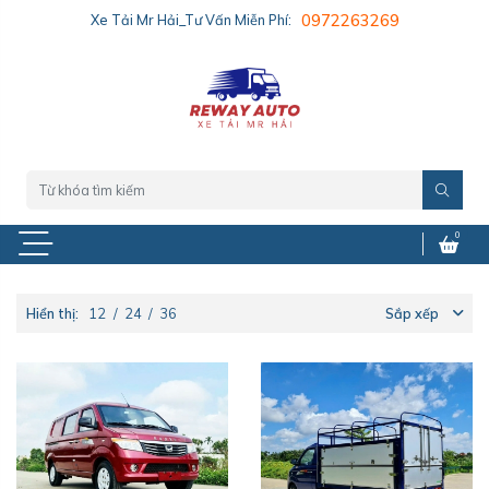
Xe Tải Mr Hải_Tư Vấn Miễn Phí:
0972263269
0
Hiển thị:
12
/
24
/
36
Sắp xếp