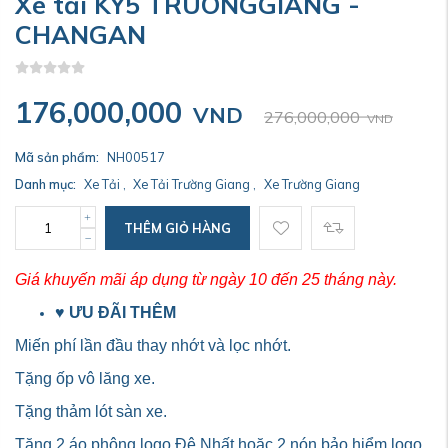
Xe tải KY5 TRUONGGIANG -
CHANGAN
176,000,000
VND
276,000,000
VND
Mã sản phẩm:
NH00517
Danh mục:
Xe Tải
,
Xe Tải Trường Giang
,
Xe Trường Giang
THÊM GIỎ HÀNG
Giá khuyến mãi áp dụng từ ngày 10 đến 25 tháng này.
♥
ƯU ĐÃI THÊM
Miến phí lần đầu thay nhớt và lọc nhớt.
Tặng ốp vô lăng xe.
Tặng thảm lót sàn xe.
Tặng 2 áo phông logo Đệ Nhất hoặc 2 nón bảo hiểm logo