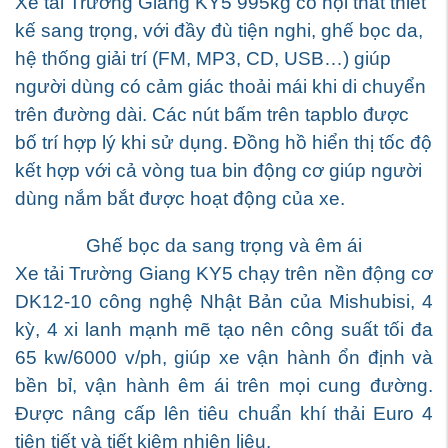
Xe tải Trường Giang KY5 995kg có nội thất thiết
kế sang trọng, với đầy đù tiện nghi, ghế bọc da,
hệ thống giải trí (FM, MP3, CD, USB…) giúp
người dùng có cảm giác thoải mái khi di chuyển
trên đường dài. Các nút bấm trên tapblo được
bố trí hợp lý khi sử dụng. Đồng hồ hiển thị tốc độ
kết hợp với cả vòng tua bin động cơ giúp người
dùng nắm bắt được hoạt động của xe.
Ghế bọc da sang trọng và êm ái
Xe tải Trường Giang KY5 chạy trên nền động cơ
DK12-10 công nghệ Nhật Bản của Mishubisi, 4
kỳ, 4 xi lanh mạnh mẽ tạo nên công suất tối đa
65 kw/6000 v/ph, giúp xe vận hành ổn định và
bền bỉ, vận hành êm ái trên mọi cung đường.
Được nâng cấp lên tiêu chuẩn khí thải Euro 4
tiên tiết và tiết kiệm nhiên liệu.