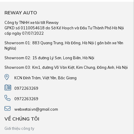
REWAY AUTO
Công ty TNHH xe tải tốt Reway
GPKD số 0110054618 do Sở Kế Hoạch và Đầu Tư Thành Phố Hà Nội
cấp ngày 07/07/2022
Showroom 01:
883 Quang Trung, Hà Đông, Hà Nội ( gần bến xe Yên
Nghĩa)
Showroom 02:
15 đường Lý Sơn, Long Biên, Hà Nội
Showroom 03:
Km1, đường Võ Văn Kiệt, Kim Chung, Đông Anh, Hà Nội
KCN Đính Trám, Việt Yên, Bắc Giang
0972263269
0972263269
webxetai.vn@gmail.com
VỀ CHÚNG TÔI
Giới thiệu công ty