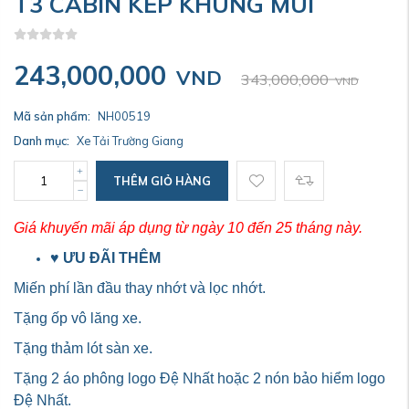
T3 CABIN KÉP KHUNG MUI
243,000,000
VND
343,000,000
VND
Mã sản phẩm:
NH00519
Danh mục:
Xe Tải Trường Giang
THÊM GIỎ HÀNG
Giá khuyến mãi áp dụng từ ngày 10 đến 25 tháng này.
♥
ƯU ĐÃI THÊM
Miến phí lần đầu thay nhớt và lọc nhớt.
Tặng ốp vô lăng xe.
Tặng thảm lót sàn xe.
Tặng 2 áo phông logo Đệ Nhất hoặc 2 nón bảo hiểm logo
Đệ Nhất.