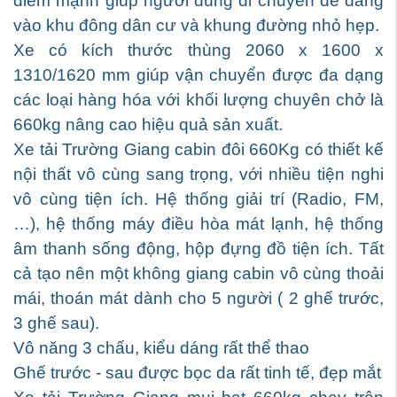
điểm mạnh giúp người dùng di chuyển dễ dàng
vào khu đông dân cư và khung đường nhỏ hẹp.
Xe có kích thước thùng 2060 x 1600 x
1310/1620 mm giúp vận chuyển được đa dạng
các loại hàng hóa với khối lượng chuyên chở là
660kg nâng cao hiệu quả sản xuất.
Xe tải Trường Giang cabin đôi 660Kg có thiết kế
nội thất vô cùng sang trọng, với nhiều tiện nghi
vô cùng tiện ích. Hệ thống giải trí (Radio, FM,
…), hệ thống máy điều hòa mát lạnh, hệ thống
âm thanh sống động, hộp đựng đồ tiện ích. Tất
cả tạo nên một không giang cabin vô cùng thoải
mái, thoán mát dành cho 5 người ( 2 ghế trước,
3 ghế sau).
Vô năng 3 chấu, kiểu dáng rất thể thao
Ghế trước - sau được bọc da rất tinh tế, đẹp mắt