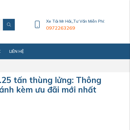
Xe Tải Mr Hải_Tư Vấn Miễn Phí:
0972263269
C
LIÊN HỆ
1.25 tấn thùng lửng: Thông
 bánh kèm ưu đãi mới nhất