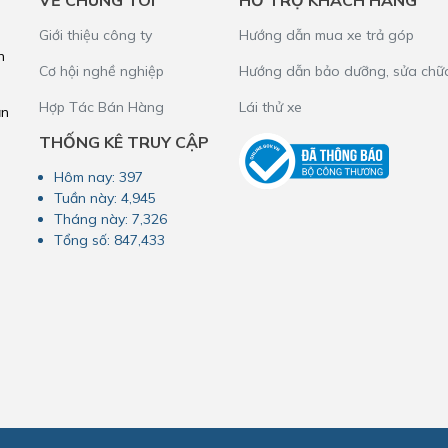
VỀ CHÚNG TÔI
HỖ TRỢ KHÁCH HÀNG
Giới thiệu công ty
Hướng dẫn mua xe trả góp
h
Cơ hội nghề nghiệp
Hướng dẫn bảo dưỡng, sửa chữ
Hợp Tác Bán Hàng
Lái thử xe
ần
THỐNG KÊ TRUY CẬP
Hôm nay:
397
Tuần này:
4,945
Tháng này:
7,326
Tổng số:
847,433