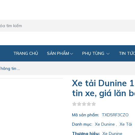
TRANG CHỦ
SẢN PHẨM
PHỤ TÙNG
TIN TỨ
ông tin ...
Xe tải Dunine 
tin xe, giá lăn
Mã sản phẩm:
TXD5RF3CZO
Danh mục:
Xe Dunine
,
Xe Tải
Thương hiệu:
Xe Dunine