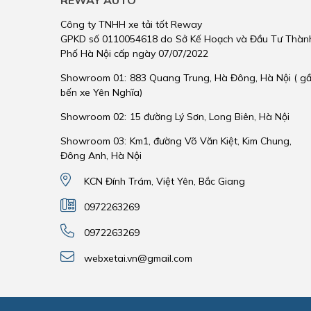
REWAY AUTO
Công ty TNHH xe tải tốt Reway
GPKD số 0110054618 do Sở Kế Hoạch và Đầu Tư Thàn
Phố Hà Nội cấp ngày 07/07/2022
Showroom 01:
883 Quang Trung, Hà Đông, Hà Nội ( g
bến xe Yên Nghĩa)
Showroom 02:
15 đường Lý Sơn, Long Biên, Hà Nội
Showroom 03:
Km1, đường Võ Văn Kiệt, Kim Chung,
Đông Anh, Hà Nội
KCN Đính Trám, Việt Yên, Bắc Giang
0972263269
0972263269
webxetai.vn@gmail.com