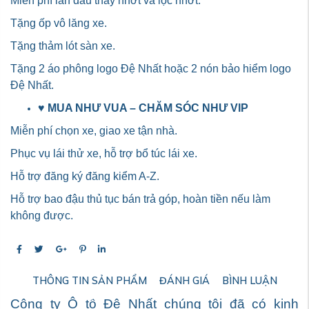
Miến phí lần đầu thay nhớt và lọc nhớt.
Tặng ốp vô lăng xe.
Tặng thảm lót sàn xe.
Tặng 2 áo phông logo Đệ Nhất hoặc 2 nón bảo hiểm logo
Đệ Nhất.
♥
MUA NHƯ VUA – CHĂM SÓC NHƯ VIP
Miễn phí chọn xe, giao xe tận nhà.
Phục vụ lái thử xe, hỗ trợ bổ túc lái xe.
Hỗ trợ đăng ký đăng kiểm A-Z.
Hỗ trợ bao đậu thủ tục bán trả góp, hoàn tiền nếu làm
không được.
THÔNG TIN SẢN PHẨM
ĐÁNH GIÁ
BÌNH LUẬN
Công ty Ô tô Đệ Nhất chúng tôi đã có kinh