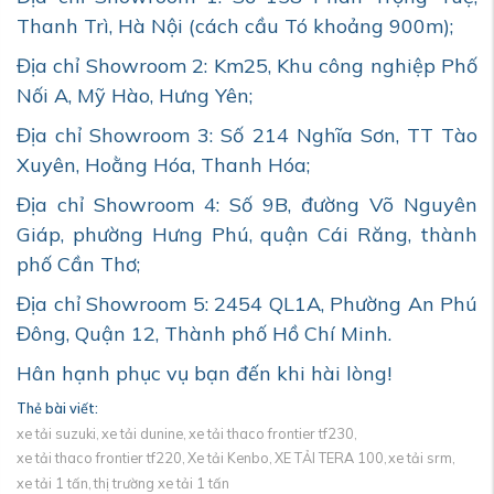
Thanh Trì, Hà Nội (cách cầu Tó khoảng 900m);
Địa chỉ Showroom 2: Km25, Khu công nghiệp Phố
Nối A, Mỹ Hào, Hưng Yên;
Địa chỉ Showroom 3: Số 214 Nghĩa Sơn, TT Tào
Xuyên, Hoằng Hóa, Thanh Hóa;
Địa chỉ Showroom 4: Số 9B, đường Võ Nguyên
Giáp, phường Hưng Phú, quận Cái Răng, thành
phố Cần Thơ;
Địa chỉ Showroom 5: 2454 QL1A, Phường An Phú
Đông, Quận 12, Thành phố Hồ Chí Minh.
Hân hạnh phục vụ bạn đến khi hài lòng!
Thẻ bài viết:
xe tải suzuki,
xe tải dunine,
xe tải thaco frontier tf230,
xe tải thaco frontier tf220,
Xe tải Kenbo,
XE TẢI TERA 100,
xe tải srm,
xe tải 1 tấn,
thị trường xe tải 1 tấn