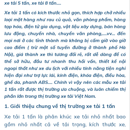
xe tải 5 tấn, xe tải 8 tấn....
Xe tải 1 tấn có kích thước nhỏ gọn, thích hợp chở nhiều
loại mặt hàng như rau củ quả, văn phòng phẩm, hàng
tạp hóa, điện tử gia dụng, vật liệu xây dựng, bán hàng
lưu động, chuyển nhà, chuyển văn phòng,....vv... đến
mọi nơi ở các tỉnh thành mà không bị cấm giờ vào giờ
cao điểm ( trừ một số tuyến đường ở thành phố Hà
Nội), giá thành xe thì tương đối rẻ, rất dễ dàng để có
thể sở hữu, đầu tư nhanh thu hồi vốn, thiết kế nội
ngoại thất như xe du lịch với nhiều tính năng tiện nghi
hiện đại như trợ lực lái, kính điện, khóa điện, điều hòa,
ghế da, phanh ABS.... Chính vì vậy nên các mẫu xe tải
1 tấn rất được thị trường ưa chuộng, và luôn chiếm thị
phần lớn trong thị trường xe tải Việt Nam.
1. Giới thiệu chung về thị trường xe tải 1 tấn
Xe tải 1 tấn là phân khúc xe tải nhỏ nhất bao
gồm nhỏ nhất cả về tải trọng, kích thước xe,